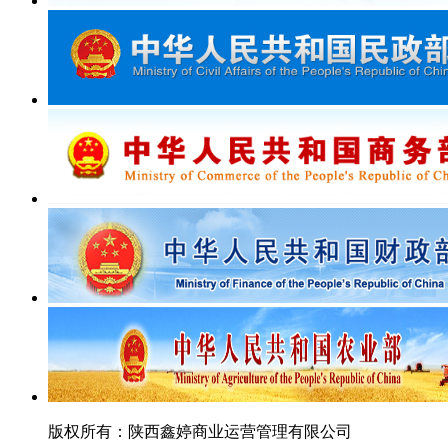
版权所有：陕西鑫婷商业运营管理有限公司